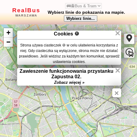
RealBus
Wybierz linie do pokazania na mapie.
WARSZAWA
×
+
Cookies 🍪
−
Strona używa ciasteczek 🍪 w celu ułatwienia korzystania z
niej. Gdy ciasteczka są wyłączone, strona może nie działać
prawidłowo. Jeśli widzisz za każdym ten komunikat, sprawdź
ustawienia cookies.
×
Zawieszenie funkcjonowania przystanku
Zapustna 02.
Zobacz więcej »
×